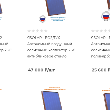
2
ЯSOLAR - ВОЗДУХ
ЯSOLAR - 
шный
Автономный воздушный
Автономн
р 2 м² ,
солнечный коллектор 2 м² ,
солнечный 
антибликовое стекло
поликарб
47 000
₽
/шт
25 600