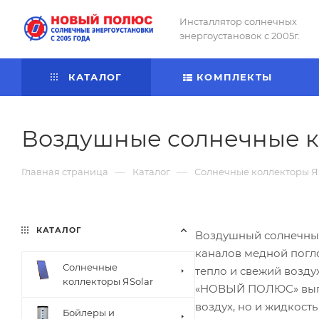
Инсталлятор солнечных
энергоустановок с 2005г.
КАТАЛОГ
КОМПЛЕКТЫ
Воздушные солнечные ко
—
—
Главная страница
Каталог
Солнечные коллекторы Я
КАТАЛОГ
Воздушный солнечный 
каналов медной погл
Солнечные
тепло и свежий возд
коллекторы ЯSolar
«НОВЫЙ ПОЛЮС» выпус
воздух, но и жидкост
Бойлеры и