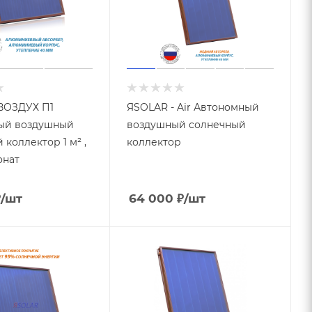
ВОЗДУХ П1
ЯSOLAR - Air Автономный
ый воздушный
воздушный солнечный
коллектор 1 м² ,
коллектор
онат
₽
/шт
64 000
₽
/шт