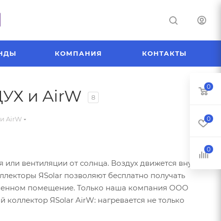
НДЫ
КОМПАНИЯ
КОНТАКТЫ
0
ДУХ и AirW
8
и AirW
0
0
 или вентиляции от солнца. Воздух движется внутри
лекторы ЯSolar позволяют бесплатно получать
ственном помещение. Только наша компания ООО
ллектор ЯSolar AirW: нагревается не только