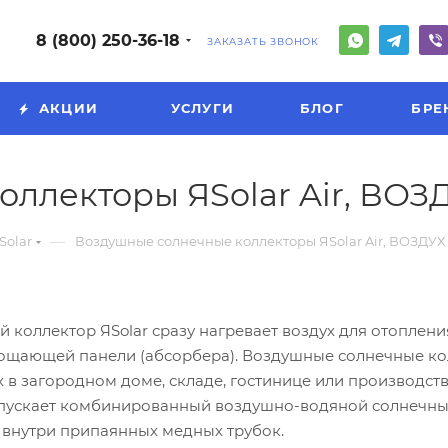
8 (800) 250-36-18
ЗАКАЗАТЬ ЗВОНОК
АКЦИИ
УСЛУГИ
БЛОГ
БРЕ
ллекторы ЯSolar Air, ВОЗ
—
Solar
Воздушные солнечные коллекторы ЯSolar Air, ВОЗДУХ 
коллектор ЯSolar сразу нагревает воздух для отопления
ощающей панели (абсорбера). Воздушные солнечные кол
ух в загородном доме, складе, гостинице или производ
кает комбинированный воздушно-водяной солнечный ко
ь внутри припаянных медных трубок.