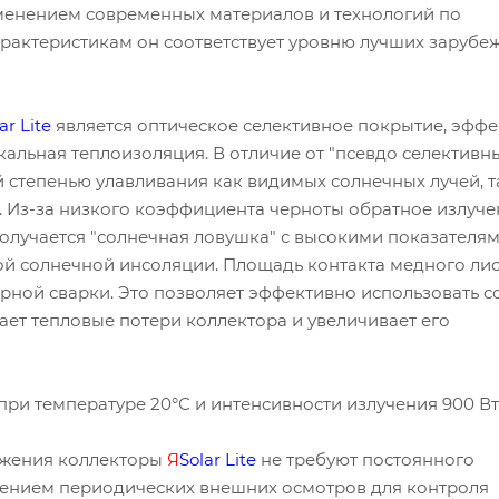
менением современных материалов и технологий по
характеристикам он соответствует уровню лучших зарубе
lar
Lite
является оптическое селективное покрытие, эфф
кальная теплоизоляция. В отличие от "псевдо селективн
 степенью улавливания как видимых солнечных лучей, т
. Из-за низкого коэффициента черноты обратное излуче
Получается "солнечная ловушка" с высокими показателя
ой солнечной инсоляции. Площадь контакта медного лис
ерной сварки. Это позволяет эффективно использовать 
ает тепловые потери коллектора и увеличивает его
 при температуре 20°С и интенсивности излучения 900 Вт
бжения коллекторы
Я
Solar
Lite
не требуют постоянного
чением периодических внешних осмотров для контроля