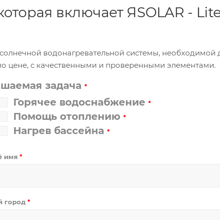
 которая включает ЯSOLAR - Li
и солнечной водонагревательной системы, необходимой
по цене, с качественными и проверенными элементами.
ешаемая задача
*
Горячее водоснабжение
*
Помощь отоплению
*
Нагрев бассейна
*
ё имя
*
й город
*