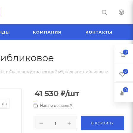
НДЫ
КОМПАНИЯ
КОНТАКТЫ
0
нтибликовое
 Lite Солнечный коллектор 2 м², стекло антибликовое
0
0
41 530
₽
/шт
Нашли дешевле?
В КОРЗИНУ