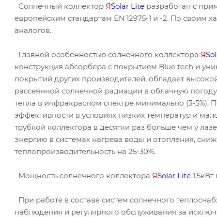
Солнечный коллектор
Я
Solar
Lite
разработан с при
европейским стандартам EN 12975-1 и -2. По своим 
аналогов.
Главной особенностью солнечного коллектора
Я
So
конструкция абсорбера с покрытием Blue tech и уни
покрытий других производителей, обладает высокой
рассеянной солнечной радиации в облачную погоду
тепла в инфракрасном спектре минимально (3-5%). 
эффективности в условиях низких температур и мал
трубкой коллектора в десятки раз больше чем у лаз
энергию в системах нагрева воды и отопления, сниж
теплопроизводительность на 25-30%.
Мощность солнечного коллектора
Я
Solar
Lite
1,5кВт
При работе в составе систем солнечного теплосна
наблюдения и регулярного обслуживания за исклю