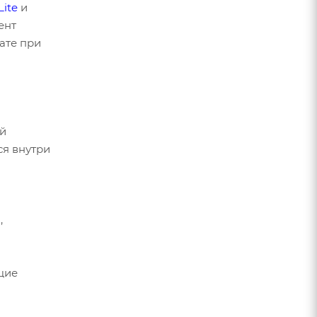
Lite
и
ент
ате при
й
ся внутри
,
щие