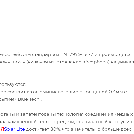
вропейским стандартам EN 12975-1 и -2 и производятся
му циклу (включая изготовление абсорбера) на уника
ользуются:
ер состоит из алюминиевого листа толщиной 0.4мм с
тием Blue Tech ,
отаны и запатентованы технология соединения медных 
ля улучшенной теплопередачи, специальный корпус и 
Д
Я
Solar
Lite
достигает 80%, что значительно больше всех