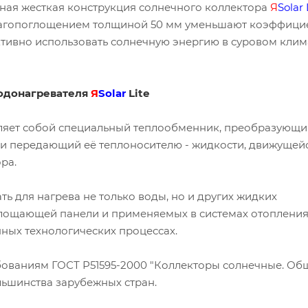
ная жесткая конструкция солнечного коллектора
Я
Solar
лагопоглощением толщиной 50 мм уменьшают коэффици
тивно использовать солнечную энергию в суровом клим
водонагревателя
Я
Solar
Lite
ляет собой специальный теплообменник, преобразующи
 и передающий её теплоносителю - жидкости, движущей
ра.
ь для нагрева не только воды, но и других жидких
глощающей панели и применяемых в системах отопления
ых технологических процессах.
бованиям ГОСТ Р51595-2000 "Коллекторы солнечные. Об
льшинства зарубежных стран.