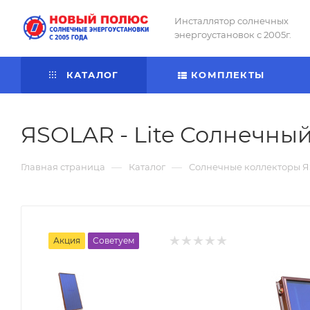
Инсталлятор солнечных
энергоустановок с 2005г.
КАТАЛОГ
КОМПЛЕКТЫ
ЯSOLAR - Lite Солнечный
—
—
Главная страница
Каталог
Солнечные коллекторы Я
Акция
Советуем