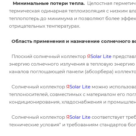
Минимальные потери тепла.
Целостная герметич
термическая одинарная теплоизоляция с низким в
теплопотерь до минимума и позволяют более эффек
отрицательных температурах.
Область применения и назначение солнечного 
Плоский солнечный коллектор
Я
Solar
Lite
представ
энергию солнечного излучения в тепловую энергию
каналов поглощающей панели (абсорбера) коллекто
Солнечный коллектор
Я
Solar
Lite
можно использоват
теплоносителей, совместимых с материалом его по
кондиционирования, хладоснабжения и промышленн
Солнечный коллектор
Я
Solar
Lite
соответствует тре
технические условия" и требованиям стандартов бо