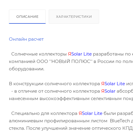
ОПИСАНИЕ
ХАРАКТЕРИСТИКИ
Онлайн расчет
Солнечные коллекторы
Я
Solar
Lite
разработаны по е
компанией ООО ''НОВЫЙ ПОЛЮС'' в России по полно
оборудовании.
В конструкции солнечного коллектора
Я
Solar
Lite
исп
- в отличие от солнечного коллектора
Я
Solar
абсорб
нанесенным высокоэффективным селективным покры
Специально для коллектора
Я
Solar
Lite
были разраб
алюминиевым профилированным листом BlueTech д
стекла. После улучшений значение оптического КП