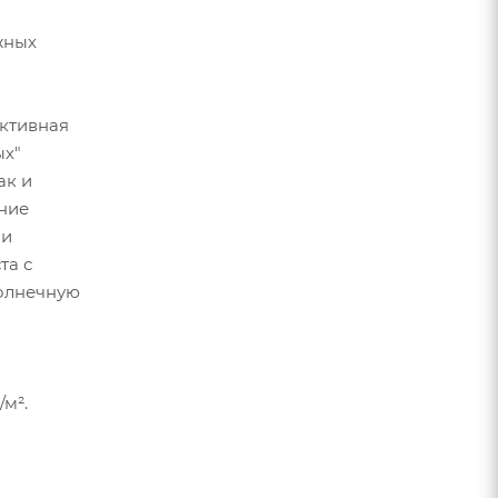
жных
ективная
ых"
ак и
ние
ми
та с
солнечную
/м².