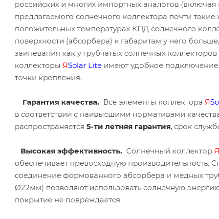
российских и многих импортных аналогов (включая 
предлагаемого солнечного коллектора почти такие 
положительных температурах КПД солнечного колл
поверхности (абсорбера) к габаритам у него больше
заиневания как у трубчатых солнечных коллекторов 
коллекторы
Я
Solar
Lite
имеют удобное подключение 
точки крепления.
Гарантия качества.
Все элементы коллектора
Я
So
в соответствии с наивысшими нормативами качеств
распространяется
5-ти летняя гарантия
, срок служб
Высокая эффективность.
Солнечный коллектор
обеспечивает превосходную производительность. С
соединение формованного абсорбера и медных труб
Ø22мм) позволяют использовать солнечную энергию 
покрытие не повреждается.