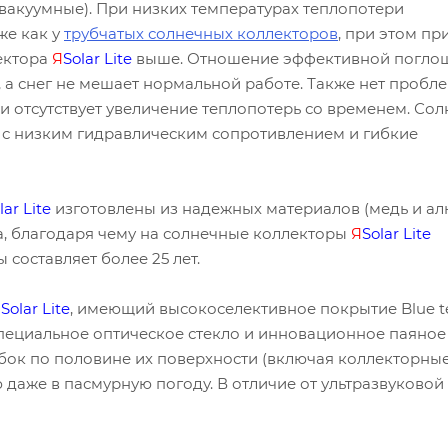
вакуумные). При низких температурах теплопотери
же как у
трубчатых солнечных коллекторов
, при этом пр
ектора
Я
Solar
Lite
выше. Отношение эффективной погл
, а снег не мешает нормальной работе. Также нет пробл
и отсутствует увеличение теплопотерь со временем. Со
с низким гидравлическим сопротивлением и гибкие
lar
Lite
изготовлены из надежных материалов (медь и а
а, благодаря чему на солнечные коллекторы
Я
Solar
Lite
ы составляет более 25 лет.
Я
Solar
Lite
, имеющий высокоселективное покрытие Blue t
пециальное оптическое стекло и инновационное паяное
ок по половине их поверхности (включая коллекторны
даже в пасмурную погоду. В отличие от ультразвуковой