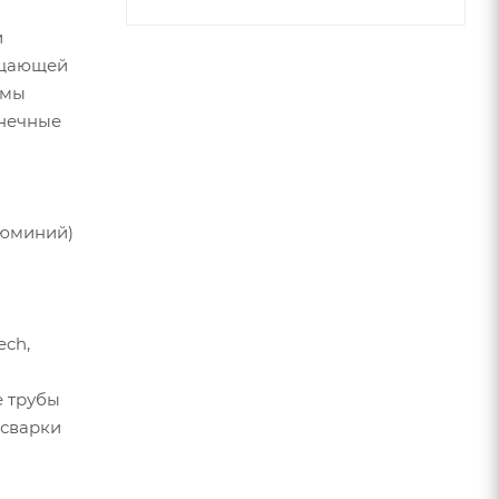
и
ощающей
емы
лнечные
люминий)
ech,
е трубы
 сварки