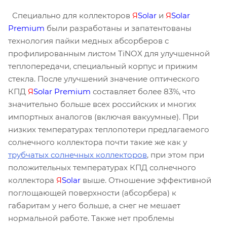
Специально для коллекторов
Я
Solar
и
Я
Solar
Premium
были разработаны и запатентованы
технология пайки медных абсорберов с
профилированным листом TiNOX для улучшенной
теплопередачи, специальный корпус и прижим
стекла. После улучшений значение оптического
КПД
Я
Solar Premium
составляет более 83%, что
значительно больше всех российских и многих
импортных аналогов (включая вакуумные). При
низких температурах теплопотери предлагаемого
солнечного коллектора почти такие же как у
трубчатых солнечных коллекторов
, при этом при
положительных температурах КПД солнечного
коллектора
Я
Solar
выше. Отношение эффективной
поглощающей поверхности (абсорбера) к
габаритам у него больше, а снег не мешает
нормальной работе. Также нет проблемы