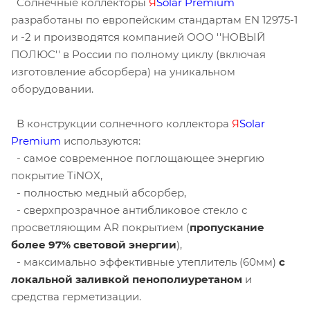
Солнечные коллекторы
Я
Solar Premium
разработаны по европейским стандартам EN 12975-1
и -2 и производятся компанией ООО ''НОВЫЙ
ПОЛЮС'' в России по полному циклу (включая
изготовление абсорбера) на уникальном
оборудовании.
В конструкции солнечного коллектора
Я
Solar
Premium
используются:
- самое современное поглощающее энергию
покрытие TiNOX,
- полностью медный абсорбер,
- сверхпрозрачное антибликовое стекло с
просветляющим AR покрытием (
пропускание
более 97% световой энергии
),
- максимально эффективные утеплитель (60мм)
с
локальной заливкой пенополиуретаном
и
средства герметизации.