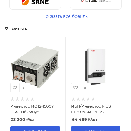
Показать все бренды
ФИЛЬТР
Инвертор ИС 12-1500У
ИБП/Инвертор MUST
"Чистый синус"
EP30-6048 PLUS
23 200
₽
/шт
64 489
₽
/шт
В КОРЗИНУ
В КОРЗИНУ