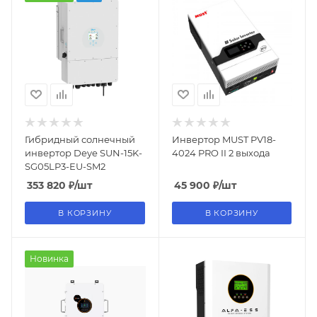
Гибридный солнечный
Инвертор MUST PV18-
инвертор Deye SUN-15K-
4024 PRO II 2 выхода
SG05LP3-EU-SM2
353 820
₽
/шт
45 900
₽
/шт
В КОРЗИНУ
В КОРЗИНУ
Новинка