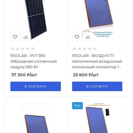
ЯSOLAR - PVT 590
ЯSOLAR - ВОЗДУХ П1
Гибридный солнечный
Автономный воздушный
модуль 590 Вт
солнечный коллектор 1
м² , поликарбонат
37 300
₽
/шт
25 600
₽
/шт
В КОРЗИНУ
В КОРЗИНУ
Хит