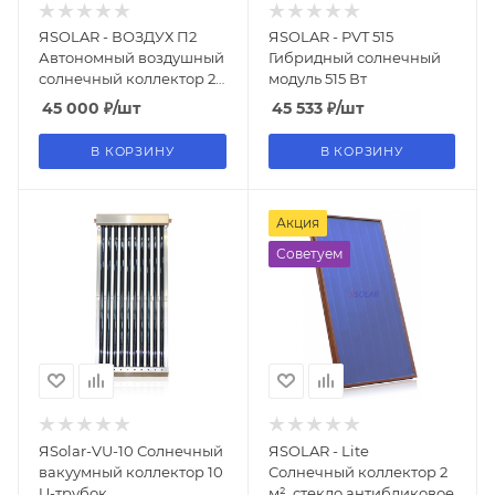
ЯSOLAR - ВОЗДУХ П2
ЯSOLAR - PVT 515
Автономный воздушный
Гибридный солнечный
солнечный коллектор 2
модуль 515 Вт
м² , поликарбонат
45 000
₽
/шт
45 533
₽
/шт
В КОРЗИНУ
В КОРЗИНУ
Акция
Советуем
ЯSolar-VU-10 Солнечный
ЯSOLAR - Lite
вакуумный коллектор 10
Солнечный коллектор 2
U-трубок
м², стекло антибликовое