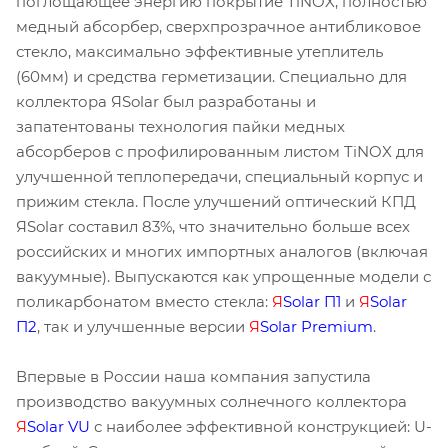
поглощающее энергию покрытие TiNOX, полностью
медный абсорбер, сверхпрозрачное антибликовое
стекло, максимально эффективные утеплитель
(60мм) и средства герметизации. Специально для
коллектора ЯSolar был разработаны и
запатентованы технология пайки медных
абсорберов с профилированным листом TiNOX для
улучшенной теплопередачи, специальный корпус и
прижим стекла. После улучшений оптический КПД
ЯSolar составил 83%, что значительно больше всех
российских и многих импортных аналогов (включая
вакуумные). Выпускаются как упрощенные модели с
поликарбонатом вместо стекла:
Я
Solar П1
и
Я
Solar
П2
, так и улучшенные версии
Я
Solar Premium
.
Впервые в России наша компания запустила
производство вакуумных солнечного коллектора
Я
Solar VU
с наиболее эффективной конструкцией: U-