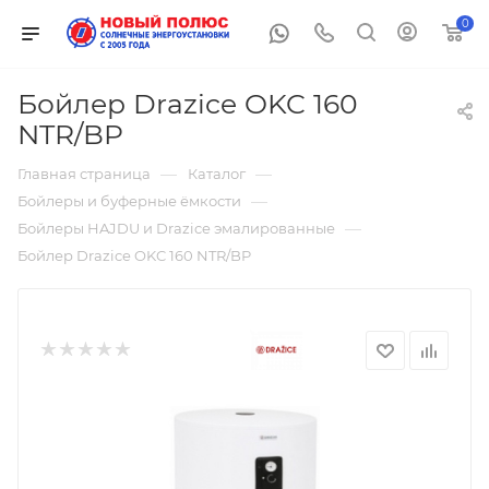
0
Бойлер Drazice OKC 160
NTR/BP
—
—
Главная страница
Каталог
—
Бойлеры и буферные ёмкости
—
Бойлеры HAJDU и Drazice эмалированные
Бойлер Drazice OKC 160 NTR/BP