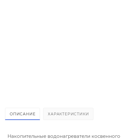
Изоляция и кожух STA 1000С/С2
46 700
₽
/шт
В КОРЗИНУ
ОПИСАНИЕ
ХАРАКТЕРИСТИКИ
Накопительные водонагреватели косвенного