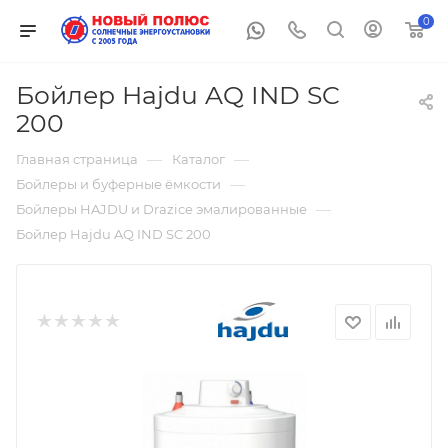
0
Бойлер Hajdu AQ IND SC
200
—
—
Главная страница
Каталог
—
Бойлеры и буферные ёмкости
—
Бойлеры HAJDU и Drazice эмалированные
Бойлер Hajdu AQ IND SC 200