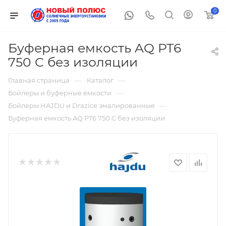
0
Буферная емкость AQ PT6
750 C без изоляции
—
—
Главная страница
Каталог
—
Бойлеры и буферные ёмкости
—
Бойлеры HAJDU и Drazice эмалированные
Буферная емкость AQ PT6 750 C без изоляции