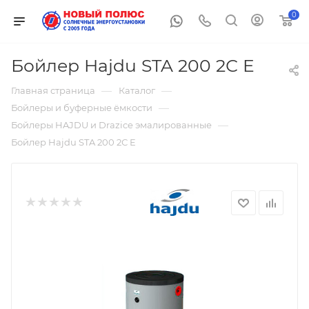
0
Бойлер Hajdu STA 200 2С E
—
—
Главная страница
Каталог
—
Бойлеры и буферные ёмкости
—
Бойлеры HAJDU и Drazice эмалированные
Бойлер Hajdu STA 200 2С E