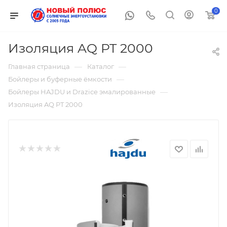
0
Изоляция AQ PT 2000
—
—
Главная страница
Каталог
—
Бойлеры и буферные ёмкости
—
Бойлеры HAJDU и Drazice эмалированные
Изоляция AQ PT 2000