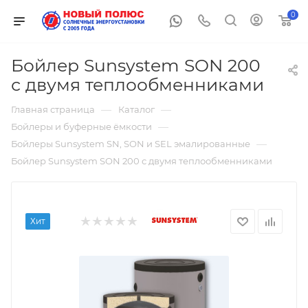
0
Бойлер Sunsystem SON 200
с двумя теплообменниками
—
—
Главная страница
Каталог
—
Бойлеры и буферные ёмкости
—
Бойлеры Sunsystem SN, SON и SEL эмалированные
Бойлер Sunsystem SON 200 с двумя теплообменниками
Хит