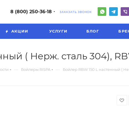
8 (800) 250-36-18
ЗАКАЗАТЬ ЗВОНОК
АКЦИИ
УСЛУГИ
БЛОГ
БРЕ
ный ( Нерж. сталь 304), R
—
—
ости
Бойлеры RISPA
Бойлер RBW 150 L настенный ( Не