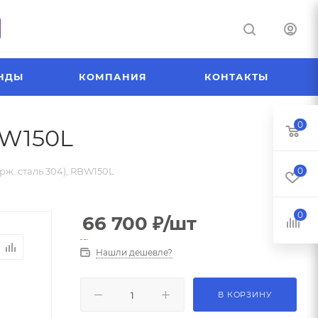
НДЫ
КОМПАНИЯ
КОНТАКТЫ
0
BW150L
рж. сталь 304), RBW150L
0
0
66 700
₽
/шт
Нашли дешевле?
В КОРЗИНУ