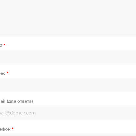
О
*
рес
*
ail (для ответа)
лефон
*