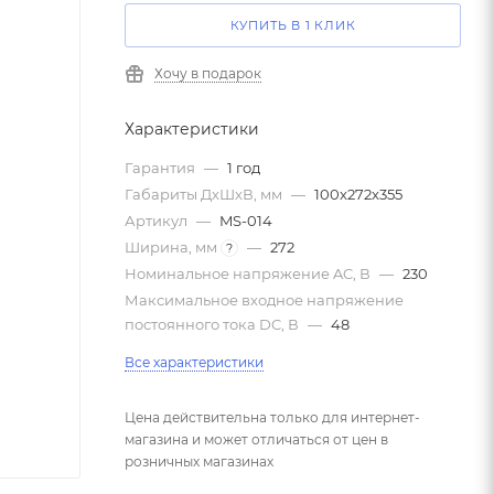
КУПИТЬ В 1 КЛИК
Хочу в подарок
Характеристики
Гарантия
—
1 год
Габариты ДxШxВ, мм
—
100x272x355
Артикул
—
MS-014
Ширина, мм
—
272
?
Номинальное напряжение AC, В
—
230
Максимальное входное напряжение
постоянного тока DC, В
—
48
Все характеристики
Цена действительна только для интернет-
магазина и может отличаться от цен в
розничных магазинах