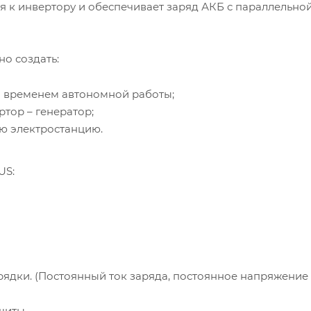
 к инвертору и обеспечивает заряд АКБ с параллельно
о создать:
м временем автономной работы;
тор – генератор;
ю электростанцию.
US:
ядки. (Постоянный ток заряда, постоянное напряжение 
щиты.