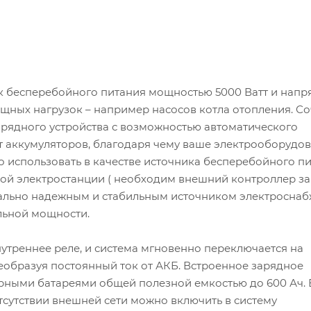
ик бесперебойного питания мощностью 5000 Ватт и нап
щных нагрузок – например насосов котла отопления. Со
арядного устройства с возможностью автоматического
т аккумуляторов, благодаря чему ваше электрооборудо
использовать в качестве источника бесперебойного пи
чной электростанции ( необходим внешний контроллер з
мально надежным и стабильным источником электроснаб
ьной мощности.
утреннее реле, и система мгновенно переключается на
реобразуя постоянный ток от АКБ. Встроенное зарядное
орными батареями общей полезной емкостью до 600 Ач. 
тсутствии внешней сети можно включить в систему