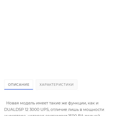
ИБП/Инвертор MUST EP18-3024 PRO
35 750
₽
/шт
В КОРЗИНУ
ОПИСАНИЕ
ХАРАКТЕРИСТИКИ
Новая модель имеет такие же функции, как и
DUALDSP 12 3000 UPS, отличие лишь в мощности
инвертора, которая составляет 1500 ВА полной