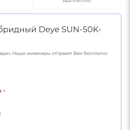
ЗАДАТЬ ВОПРОС
ибридный Deye SUN-50K-
задач. Наши инженеры отправят Вам бесплатно
я
*
с