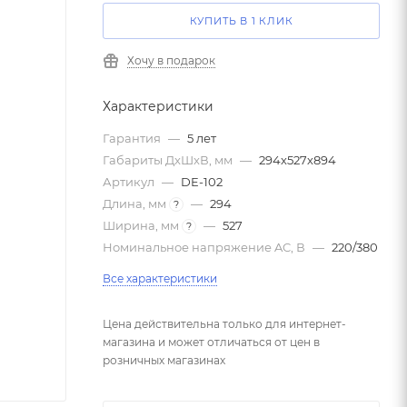
КУПИТЬ В 1 КЛИК
Хочу в подарок
Характеристики
Гарантия
—
5 лет
Габариты ДxШxВ, мм
—
294х527х894
Артикул
—
DE-102
Длина, мм
—
294
?
Ширина, мм
—
527
?
Номинальное напряжение AC, В
—
220/380
Все характеристики
Цена действительна только для интернет-
магазина и может отличаться от цен в
розничных магазинах