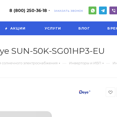
8 (800) 250-36-18
ЗАКАЗАТЬ ЗВОНОК
АКЦИИ
УСЛУГИ
БЛОГ
БРЕ
ye SUN-50K-SG01HP3-EU
—
—
м солнечного электроснабжения
Инверторы и ИБП
Ин