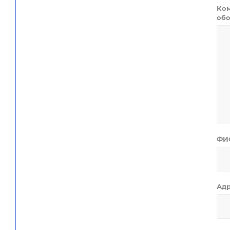
Ком
обо
ФИ
Ад