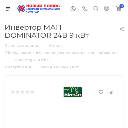
0
Инвертор МАП
DOMINATOR 24В 9 кВт
—
—
Главная страница
Каталог
Оборудование для систем солнечного электроснабжения
—
—
Инверторы и ИБП
Инвертор МАП DOMINATOR 24В 9 кВт