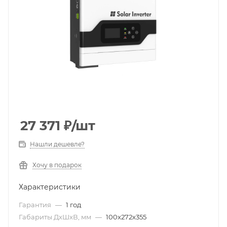
27 371
₽
/шт
Нашли дешевле?
Хочу в подарок
Характеристики
Гарантия
—
1 год
Габариты ДxШxВ, мм
—
100x272x355