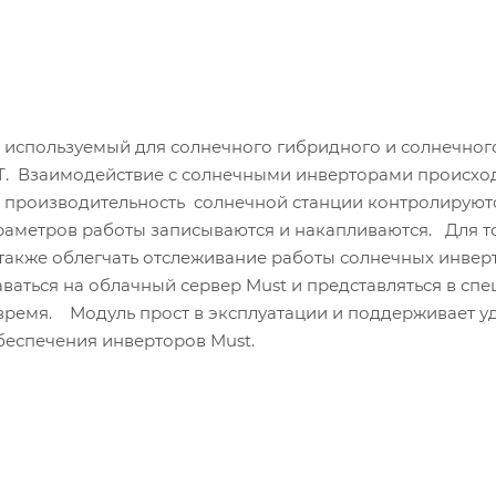
, используемый для солнечного гибридного и солнечног
T. Взаимодействие с солнечными инверторами происход
и производительность солнечной станции контролируют
раметров работы записываются и накапливаются. Для т
 также облегчать отслеживание работы солнечных инвер
ваться на облачный сервер Must и представляться в сп
 время. Модуль прост в эксплуатации и поддерживает 
беспечения инверторов Must.