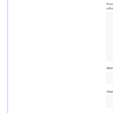
Ком
обо
ФИ
Ад