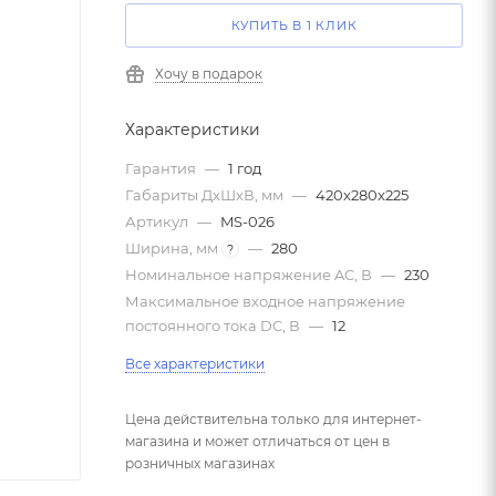
КУПИТЬ В 1 КЛИК
Хочу в подарок
Характеристики
Гарантия
—
1 год
Габариты ДxШxВ, мм
—
420x280x225
Артикул
—
MS-026
Ширина, мм
—
280
?
Номинальное напряжение AC, В
—
230
Максимальное входное напряжение
постоянного тока DC, В
—
12
Все характеристики
Цена действительна только для интернет-
магазина и может отличаться от цен в
розничных магазинах