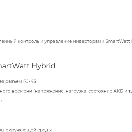
аленный контроль и управление инверторами SmartWatt 
artWatt Hybrid
ез разъем RJ-45
го времени (напряжение, нагрузка, состояние АКБ и т.д
я
уры окружающей среды