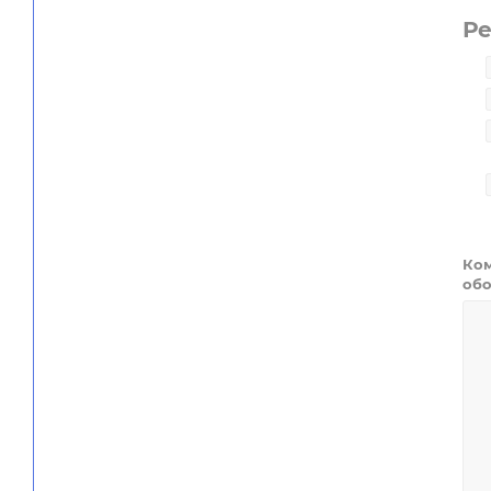
Р
Ком
обо