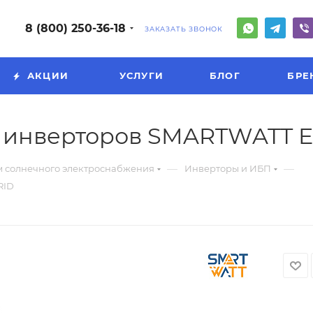
8 (800) 250-36-18
ЗАКАЗАТЬ ЗВОНОК
АКЦИИ
УСЛУГИ
БЛОГ
БРЕ
я инверторов SMARTWATT 
—
—
м солнечного электроснабжения
Инверторы и ИБП
RID