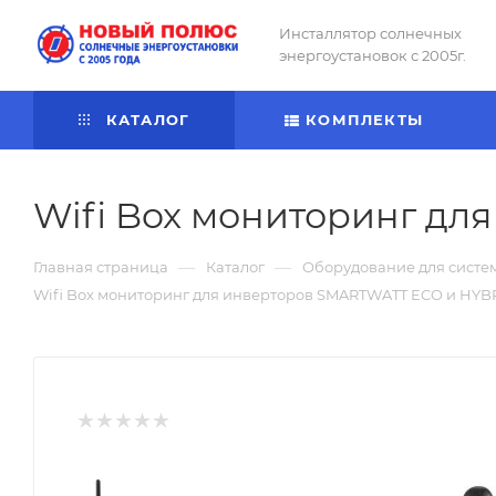
Инсталлятор солнечных
энергоустановок с 2005г.
КАТАЛОГ
КОМПЛЕКТЫ
Wifi Box мониторинг дл
—
—
Главная страница
Каталог
Оборудование для систе
Wifi Box мониторинг для инверторов SMARTWATT ECO и HYB