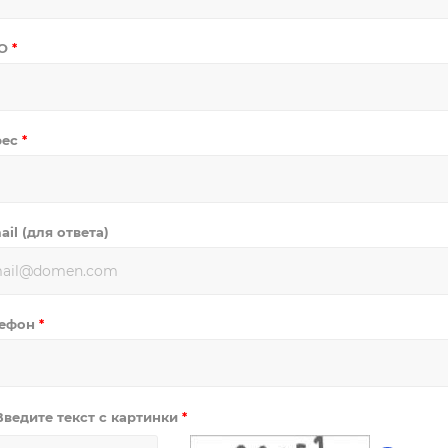
О
*
рес
*
ail (для ответа)
лефон
*
Введите текст с картинки
*