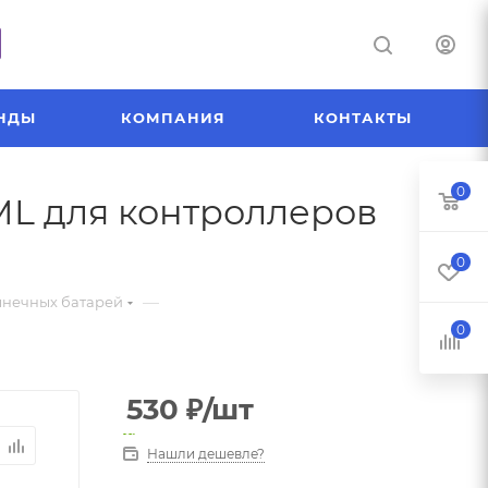
НДЫ
КОМПАНИЯ
КОНТАКТЫ
0
ML для контроллеров
0
—
лнечных батарей
0
530
₽
/шт
Нашли дешевле?