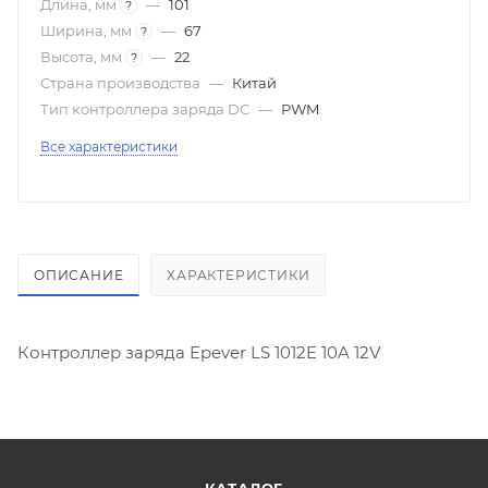
Длина, мм
—
101
?
Ширина, мм
—
67
?
Высота, мм
—
22
?
Страна производства
—
Китай
Тип контроллера заряда DC
—
PWM
Все характеристики
ОПИСАНИЕ
ХАРАКТЕРИСТИКИ
Контроллер заряда Epever LS 1012E 10A 12V