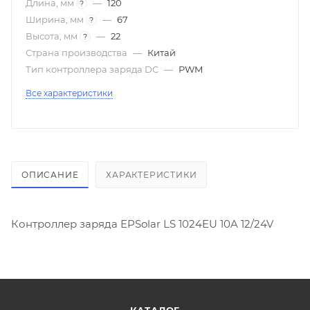
Длина, мм
—
120
?
Ширина, мм
—
67
?
Высота, мм
—
22
?
Страна производства
—
Китай
Тип контроллера заряда DC
—
PWM
Все характеристики
ОПИСАНИЕ
ХАРАКТЕРИСТИКИ
Контроллер заряда EPSolar LS 1024EU 10A 12/24V