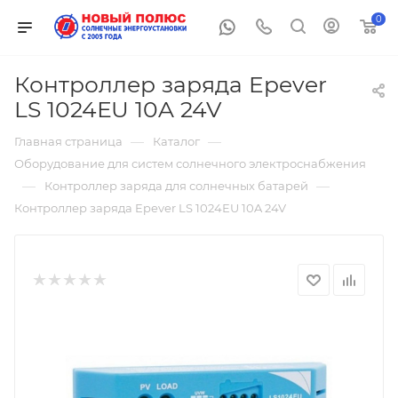
0
Контроллер заряда Epever
LS 1024ЕU 10A 24V
—
—
Главная страница
Каталог
Оборудование для систем солнечного электроснабжения
—
—
Контроллер заряда для солнечных батарей
Контроллер заряда Epever LS 1024ЕU 10A 24V