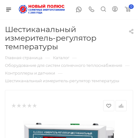
0
Шестиканальный
измеритель-регулятор
температуры
—
—
Главная страница
Каталог
—
Оборудование для систем солнечного теплоснабжения
—
Контроллеры и датчики
Шестиканальный измеритель-регулятор температуры