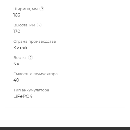
Ширина, мм
?
166
Высота, мм
?
170
Страна производства
Китай
Вес, кг
?
5 кг
Емкость аккумулятора
40
Тип аккумулятора
LiFePO4