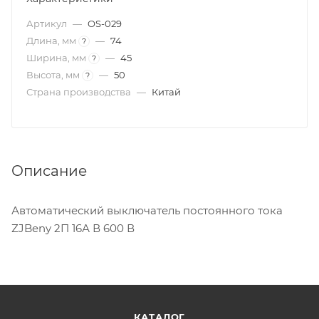
Артикул
—
OS-029
Длина, мм
—
74
?
Ширина, мм
—
45
?
Высота, мм
—
50
?
Страна производства
—
Китай
Описание
Автоматический выключатель постоянного тока
ZJBeny 2П 16А В 600 В
КАТАЛОГ