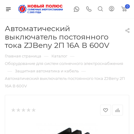
0
Автоматический
выключатель постоянного
тока ZJBeny 2П 16А В 600V
—
—
Главная страница
Каталог
Оборудование для систем солнечного электроснабжения
—
—
Защитная автоматика и кабель
Автоматический выключатель постоянного тока ZJBeny 2П
16А В 600V