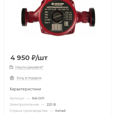
4 950
₽
/шт
Нашли дешевле?
Хочу в подарок
Характеристики
Артикул
—
NA-001
Электропитание
—
220 В
Страна производства
—
Китай