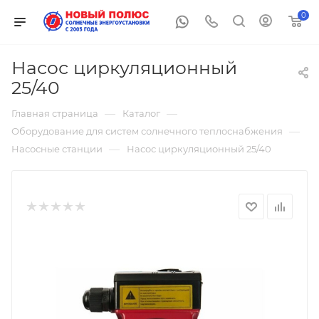
0
Насос циркуляционный
25/40
—
—
Главная страница
Каталог
—
Оборудование для систем солнечного теплоснабжения
—
Насосные станции
Насос циркуляционный 25/40