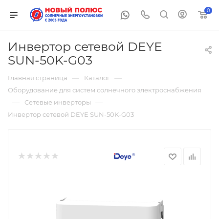
0
Инвертор сетевой DEYE
SUN-50K-G03
—
—
Главная страница
Каталог
Оборудование для систем солнечного электроснабжения
—
—
Сетевые инверторы
Инвертор сетевой DEYE SUN-50K-G03