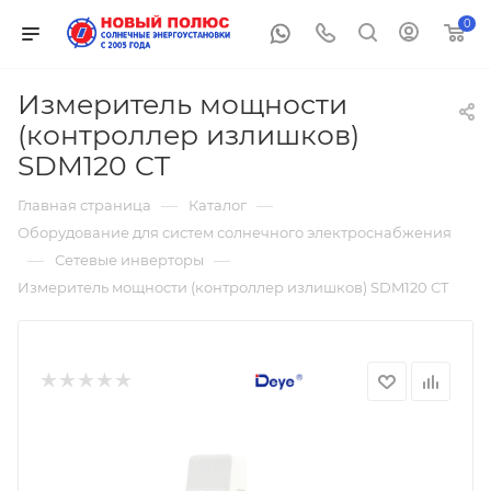
0
Измеритель мощности
(контроллер излишков)
SDM120 CT
—
—
Главная страница
Каталог
Оборудование для систем солнечного электроснабжения
—
—
Сетевые инверторы
Измеритель мощности (контроллер излишков) SDM120 CT