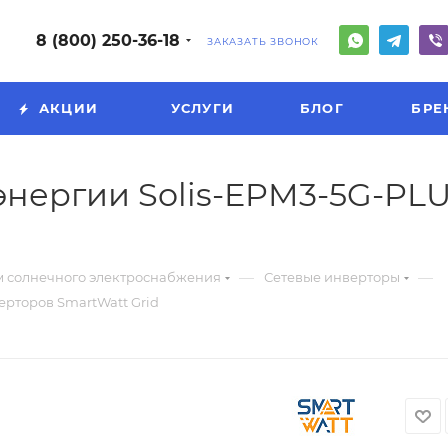
8 (800) 250-36-18
ЗАКАЗАТЬ ЗВОНОК
АКЦИИ
УСЛУГИ
БЛОГ
БРЕ
энергии Solis-EPM3-5G-PL
—
—
м солнечного электроснабжения
Сетевые инверторы
ерторов SmartWatt Grid