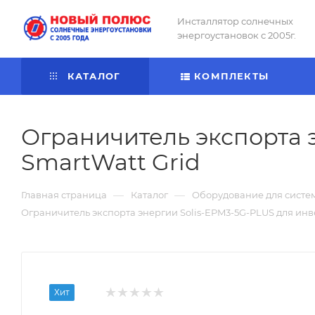
Инсталлятор солнечных
энергоустановок с 2005г.
КАТАЛОГ
КОМПЛЕКТЫ
Ограничитель экспорта 
SmartWatt Grid
—
—
Главная страница
Каталог
Оборудование для систе
Ограничитель экспорта энергии Solis-EPM3-5G-PLUS для инв
Хит