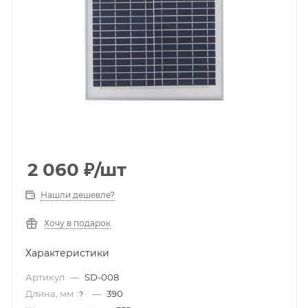
2 060
₽
/шт
Нашли дешевле?
Хочу в подарок
Характеристики
Артикул
—
SD-008
Длина, мм
—
390
?