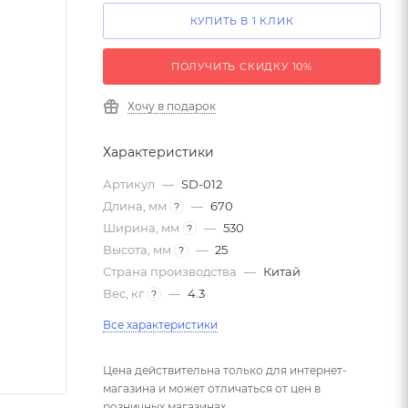
КУПИТЬ В 1 КЛИК
ПОЛУЧИТЬ СКИДКУ 10%
Хочу в подарок
Характеристики
Артикул
—
SD-012
Длина, мм
—
670
?
Ширина, мм
—
530
?
Высота, мм
—
25
?
Страна производства
—
Китай
Вес, кг
—
4.3
?
Все характеристики
Цена действительна только для интернет-
магазина и может отличаться от цен в
розничных магазинах