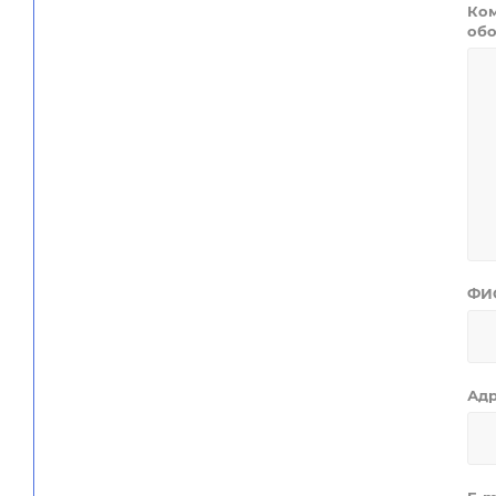
Ком
обо
ФИ
Ад