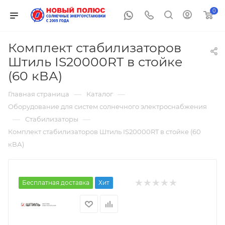
0
Комплект стабилизаторов
Штиль IS20000RT в стойке
(60 кВА)
—
—
Главная страница
Каталог
Оборудование для систем солнечного электроснабжения
—
—
Стабилизаторы
Комплект стабилизаторов Штиль IS20000RT в стойке (60
кВА)
Бесплатная доставка
Хит