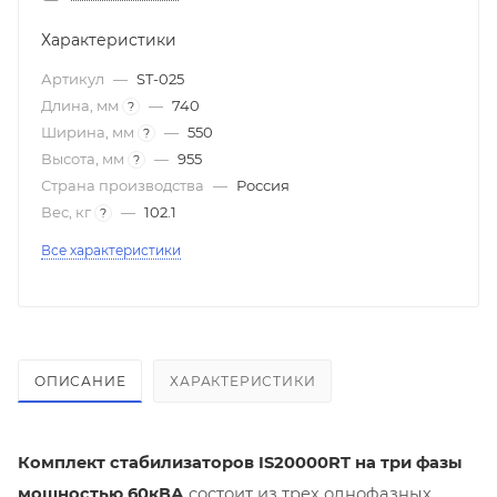
Характеристики
Артикул
—
ST-025
Длина, мм
—
740
?
Ширина, мм
—
550
?
Высота, мм
—
955
?
Страна производства
—
Россия
Вес, кг
—
102.1
?
Все характеристики
ОПИСАНИЕ
ХАРАКТЕРИСТИКИ
Комплект стабилизаторов IS20000RT на три фазы
мощностью 60кВА
состоит из трех однофазных