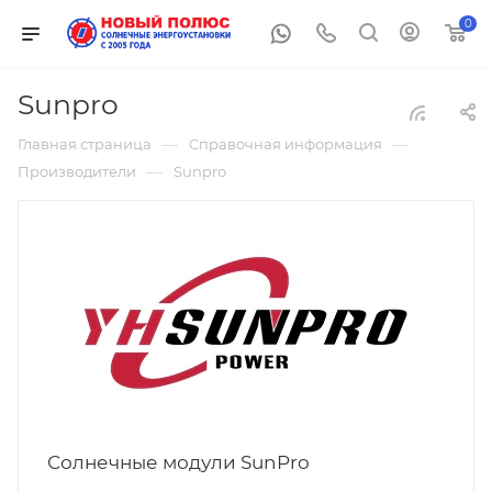
0
Sunpro
—
—
Главная страница
Справочная информация
—
Производители
Sunpro
Солнечные модули SunPro