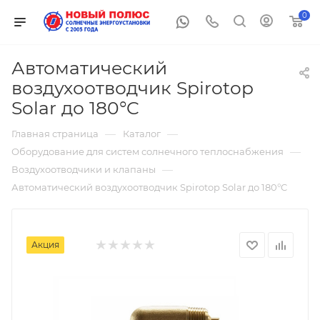
0
Автоматический
воздухоотводчик Spirotop
Solar до 180°C
—
—
Главная страница
Каталог
—
Оборудование для систем солнечного теплоснабжения
—
Воздухоотводчики и клапаны
Автоматический воздухоотводчик Spirotop Solar до 180°C
Акция