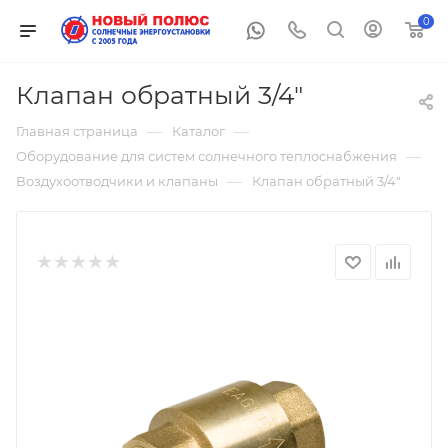
0
Клапан обратный 3/4"
—
—
Главная страница
Каталог
—
Оборудование для систем солнечного теплоснабжения
—
Воздухоотводчики и клапаны
Клапан обратный 3/4"