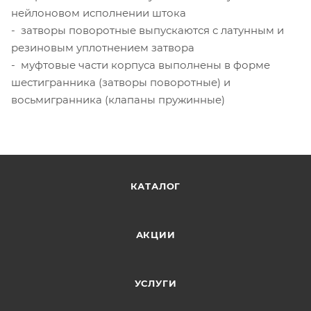
нейлоновом исполнении штока
- затворы поворотные выпускаются с латунным и
резиновым уплотнением затвора
- муфтовые части корпуса выполнены в форме
шестигранника (затворы поворотные) и
восьмигранника (клапаны пружинные)
КАТАЛОГ
АКЦИИ
УСЛУГИ