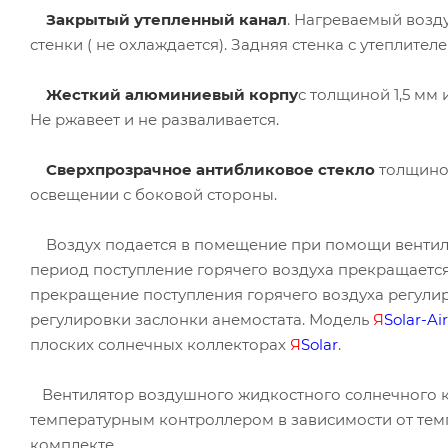
Закрытый утепленный канал
. Нагреваемый возд
стенки ( не охлаждается). Задняя стенка с утеплител
Жесткий алюминиевый корпу
с толщиной 1,5 мм
Не ржавеет и не разваливается.
Сверхпрозрачное антибликовое стекло
толщиной
освещении с боковой стороны.
Воздух подается в помещение при помощи вентилят
период поступление горячего воздуха прекращаетс
прекращение поступления горячего воздуха регули
регулировки заслонки анемостата. Модель
Я
Solar-A
плоских солнечных коллекторах
Я
Solar
.
Вентилятор воздушного жидкостного солнечного 
температурным контроллером в зависимости от тем
комплекте.