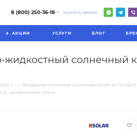
8 (800) 250-36-18
ЗАКАЗАТЬ ЗВОНОК
АКЦИИ
УСЛУГИ
БЛОГ
БРЕ
-жидкостный солнечный ко
—
Solar
Воздушные солнечные коллекторы ЯSolar Air, ВОЗДУХ 
м² , антибликовое стекло