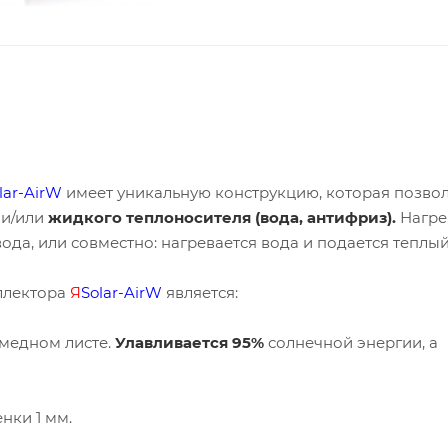
lar-AirW
имеет уникальную конструкцию, которая позво
а
и/или
жидкого теплоносителя (вода, антифриз).
Нагре
вода, или совместно: нагревается вода и подается теплый
ллектора
Я
Solar-AirW
является:
медном листе.
Улавливается 95%
солнечной энергии, а
нки 1 мм.