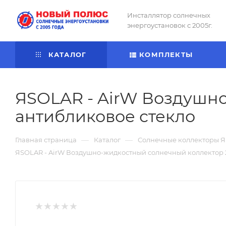
Инсталлятор солнечных
энергоустановок с 2005г.
КАТАЛОГ
КОМПЛЕКТЫ
ЯSOLAR - AirW Воздушно
антибликовое стекло
—
—
Главная страница
Каталог
Солнечные коллекторы Я
ЯSOLAR - AirW Воздушно-жидкостный солнечный коллектор 2 