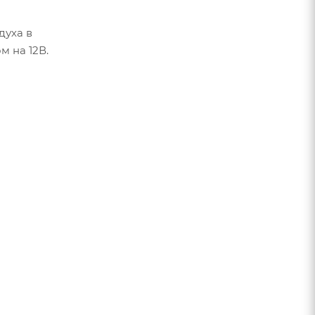
духа в
 на 12В.