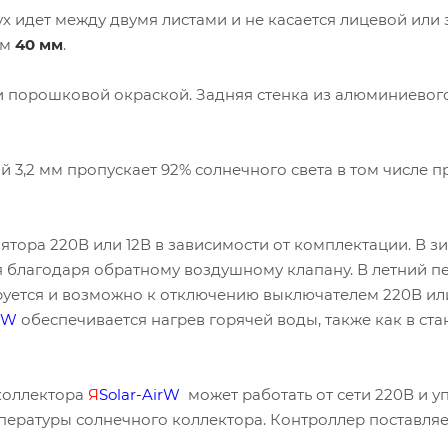
ух идет между двумя листами и не касается лицевой или
ем
40 мм
.
 и порошковой окраской. Задняя стенка из алюминиевого
 3,2 мм пропускает 92% солнечного света в том числе п
ора 220В или 12В в зависимости от комплектации. В з
я благодаря обратному воздушному клапану. В летний п
руется и возможно к отключению выключателем 220В ил
irW
обеспечивается нагрев горячей воды, также как в ст
коллектора
Я
Solar-AirW
может работать от сети 220В и у
пературы солнечного коллектора. Контроллер поставля