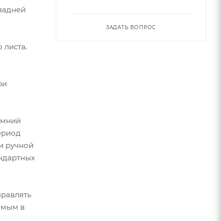
 задней
ЗАДАТЬ ВОПРОС
 листа.
ри
имний
ериод
и ручной
андартных
правлять
емым в