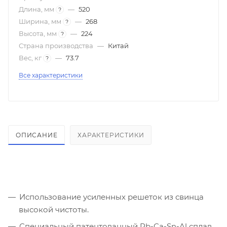
Длина, мм
—
520
?
Ширина, мм
—
268
?
Высота, мм
—
224
?
Страна производства
—
Китай
Вес, кг
—
73.7
?
Все характеристики
ОПИСАНИЕ
ХАРАКТЕРИСТИКИ
Использование усиленных решеток из свинца
высокой чистоты.
Специальный патентованный Pb-Ca-Sn-Al сплав.