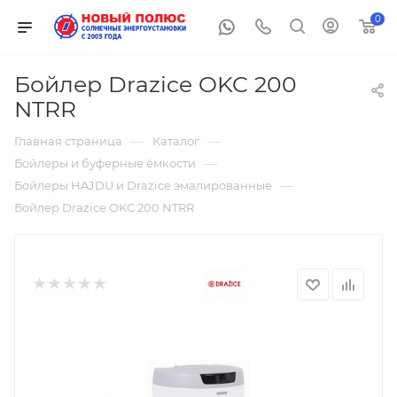
0
Бойлер Drazice OKC 200
NTRR
—
—
Главная страница
Каталог
—
Бойлеры и буферные ёмкости
—
Бойлеры HAJDU и Drazice эмалированные
Бойлер Drazice OKC 200 NTRR