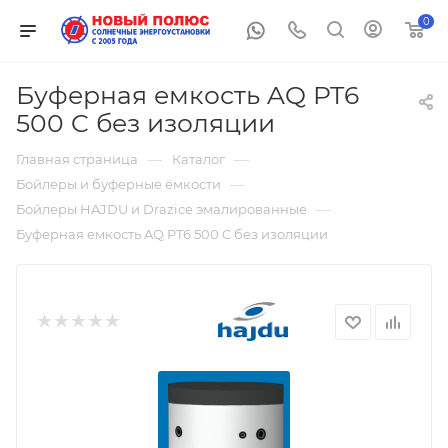
0
Буферная емкость AQ PT6
500 C без изоляции
—
—
Главная страница
Каталог
—
Бойлеры и буферные ёмкости
—
Бойлеры HAJDU и Drazice эмалированные
Буферная емкость AQ PT6 500 C без изоляции