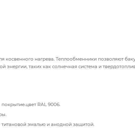
я косвенного нагрева. Теплообменники позволяют бак
й энергии, таких как солнечная система и твердотопл
покрытие.цвет RAL 9006.
ры.
 титановой эмалью и анодной защитой.