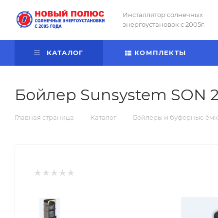
Инсталлятор солнечных
энергоустановок с 2005г.
КАТАЛОГ
КОМПЛЕКТЫ
Бойлер Sunsystem SON 
—
—
Главная страница
Каталог
Бойлеры и буферные ёмк