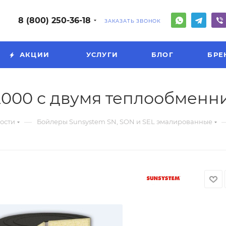
8 (800) 250-36-18
ЗАКАЗАТЬ ЗВОНОК
АКЦИИ
УСЛУГИ
БЛОГ
БРЕ
2000 с двумя теплообменн
—
ости
Бойлеры Sunsystem SN, SON и SEL эмалированные