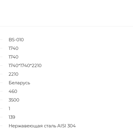
BS-010
1740
1740
1740*1740*2210
2210
Беларусь
460
3500
1
139
Нержавеющая сталь AISI 304