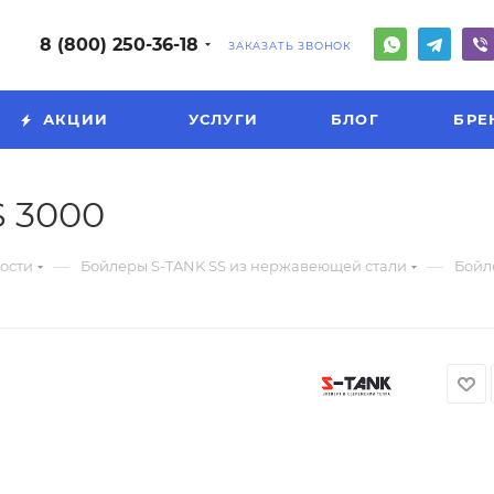
8 (800) 250-36-18
ЗАКАЗАТЬ ЗВОНОК
АКЦИИ
УСЛУГИ
БЛОГ
БРЕ
 3000
—
—
ости
Бойлеры S-TANK SS из нержавеющей стали
Бойл