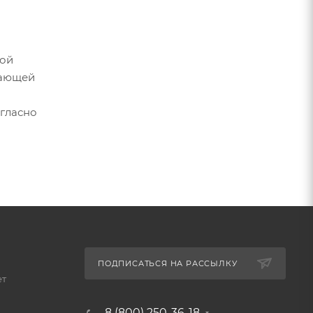
вой
дающей
огласно
ПОДПИСАТЬСЯ НА РАССЫЛКУ
ет
8 (800) 250-36-18