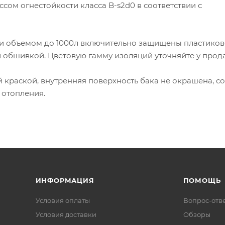
сом огнестойкости класса B-s2d0 в соответствии с
ии объемом до 1000л включительно защищены пластико
 обшивкой. Цветовую гамму изоляций уточняйте у про
краской, внутренняя поверхность бака не окрашена, с
 отопления.
ИНФОРМАЦИЯ
ПОМОЩЬ
Условия оплаты
Вопрос-отв
Условия доставки
Обзоры