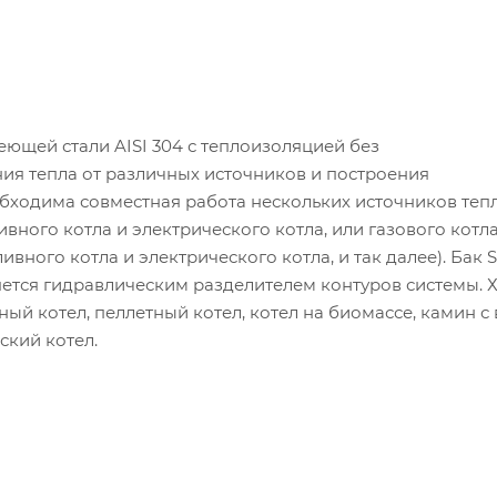
еющей стали AISI 304 с теплоизоляцией без
ия тепла от различных источников и построения
обходима совместная работа нескольких источников тепл
вного котла и электрического котла, или газового котла
ивного котла и электрического котла, и так далее). Бак 
ляется гидравлическим разделителем контуров системы.
ый котел, пеллетный котел, котел на биомассе, камин с
ский котел.