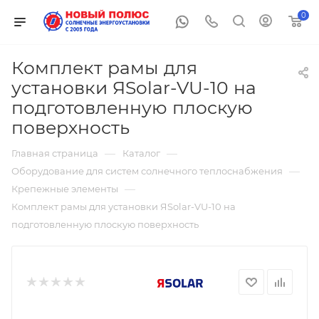
0
Комплект рамы для
установки ЯSolar-VU-10 на
подготовленную плоскую
поверхность
—
—
Главная страница
Каталог
—
Оборудование для систем солнечного теплоснабжения
—
Крепежные элементы
Комплект рамы для установки ЯSolar-VU-10 на
подготовленную плоскую поверхность