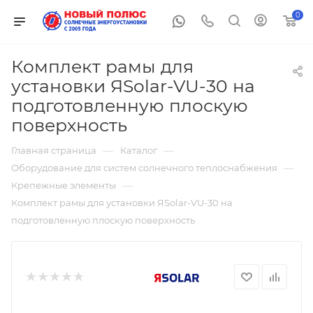
0
Комплект рамы для
установки ЯSolar-VU-30 на
подготовленную плоскую
поверхность
—
—
Главная страница
Каталог
—
Оборудование для систем солнечного теплоснабжения
—
Крепежные элементы
Комплект рамы для установки ЯSolar-VU-30 на
подготовленную плоскую поверхность