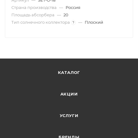
Артикул
—
SET-G-18
Страна производства
—
Россия
Площадь абсорбера
—
20
Тип солнечного коллектора
—
Плоский
?
КАТАЛОГ
АКЦИИ
УСЛУГИ
БРЕНДЫ