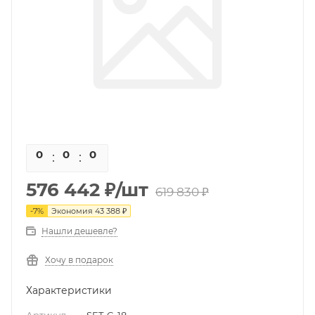
0
0
0
0
576 442
₽
/шт
619 830
₽
-
7
%
Экономия
43 388
₽
Нашли дешевле?
Хочу в подарок
Характеристики