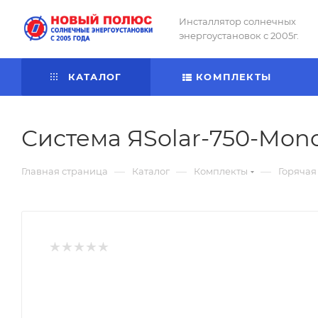
Инсталлятор солнечных
энергоустановок с 2005г.
КАТАЛОГ
КОМПЛЕКТЫ
Система ЯSolar-750-Mono
—
—
—
Главная страница
Каталог
Комплекты
Горячая