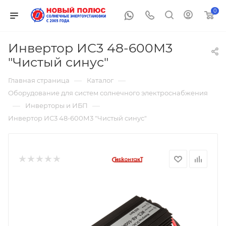
0
Инвертор ИС3 48-600М3
"Чистый синус"
—
—
Главная страница
Каталог
Оборудование для систем солнечного электроснабжения
—
—
Инверторы и ИБП
Инвертор ИС3 48-600М3 "Чистый синус"