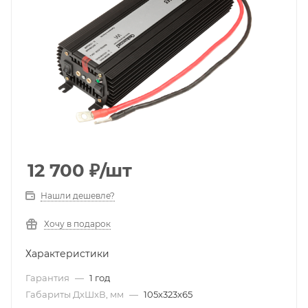
12 700
₽
/шт
Нашли дешевле?
Хочу в подарок
Характеристики
Гарантия
—
1 год
Габариты ДxШxВ, мм
—
105х323х65