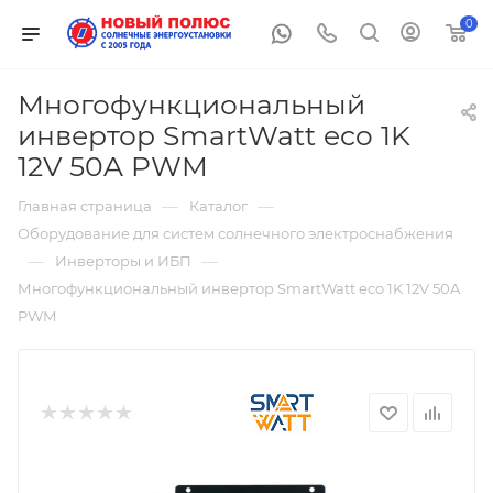
0
Многофункциональный
инвертор SmartWatt eco 1K
12V 50A PWM
—
—
Главная страница
Каталог
Оборудование для систем солнечного электроснабжения
—
—
Инверторы и ИБП
Многофункциональный инвертор SmartWatt eco 1K 12V 50A
PWM