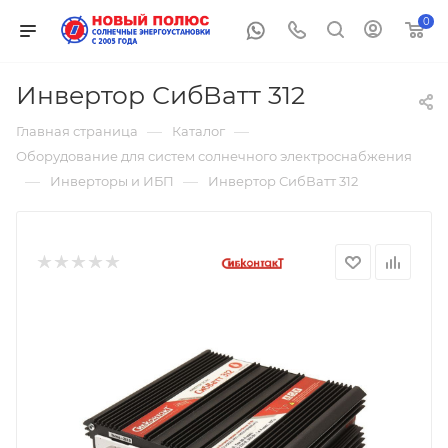
0
Инвертор СибВатт 312
—
—
Главная страница
Каталог
Оборудование для систем солнечного электроснабжения
—
—
Инверторы и ИБП
Инвертор СибВатт 312