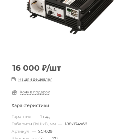
16 000
₽
/шт
Нашли дешевле?
Хочу в подарок
Характеристики
Гарантия
—
1 год
Габариты ДxШxВ, мм
—
188x174x66
Артикул
—
SC-029
Ширина, мм
—
174
?