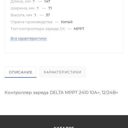
Длина, мм
—
147
?
Ширина, мм
—
71
?
Высота, мм
—
37
?
Страна производства
—
Китай
Тип контроллера заряда DC
—
MPPT
Все характеристики
ОПИСАНИЕ
ХАРАКТЕРИСТИКИ
Контроллер заряда DELTA MPPT 2410 10А=, 12/24В=